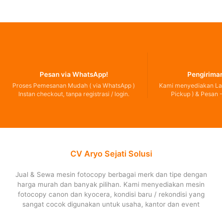
Pesan via WhatsApp!
Pengiriman
Proses Pemesanan Mudah ( via WhatsApp )
Kami menyediakan Lay
Instan checkout, tanpa registrasi / login.
Pickup ) & Pesan -
CV Aryo Sejati Solusi
Jual & Sewa mesin fotocopy berbagai merk dan tipe dengan
harga murah dan banyak pilihan. Kami menyediakan mesin
fotocopy canon dan kyocera, kondisi baru / rekondisi yang
sangat cocok digunakan untuk usaha, kantor dan event